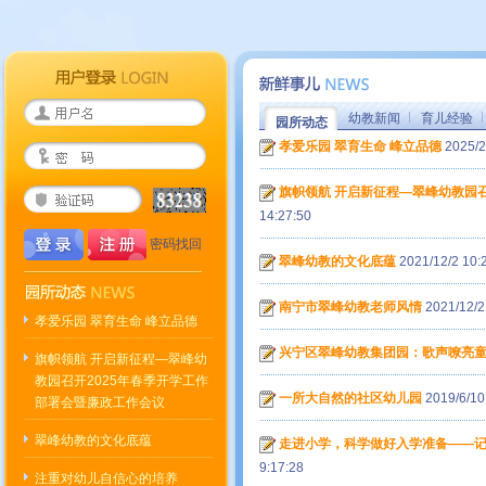
幼教新闻
育儿经验
园所动态
孝爱乐园 翠育生命 峰立品德
2025/2
旗帜领航 开启新征程—翠峰幼教园
14:27:50
密码找回
翠峰幼教的文化底蕴
2021/12/2 10:
南宁市翠峰幼教老师风情
2021/12/2
孝爱乐园 翠育生命 峰立品德
兴宁区翠峰幼教集团园：歌声嘹亮童
旗帜领航 开启新征程—翠峰幼
教园召开2025年春季开学工作
一所大自然的社区幼儿园
2019/6/10
部署会暨廉政工作会议
翠峰幼教的文化底蕴
走进小学，科学做好入学准备——
9:17:28
注重对幼儿自信心的培养