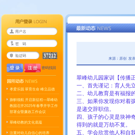
来源：原创 发表
密码找回
翠峰幼儿园家训【传播
一、首先谨记：育人先
孝爱乐园 翠育生命 峰立品德
二、幼儿教育是有福报
旗帜领航 开启新征程—翠峰幼
三、如果你发现你对着
教园召开2025年春季开学工作
是递交辞职信。
部署会暨廉政工作会议
四、孩子的心灵是块神
翠峰幼教的文化底蕴
得到的就是万劫不复。
五、学会欣赏他人和自
注重对幼儿自信心的培养