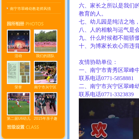
六、家长之所以是我们
南宁市翠峰幼教老师风情
教育的人。
七、幼儿园是纯洁之地
八、人的相貌与运气是
九、什么时候都不能骄
十、为博家长欢心而违
活动
我们的团队
友情协助单位：
一、南宁市青秀区翠峰中
联系电话️0771-5858881
二、南宁市兴宁区翠峰幼
荣誉
南宁市兴宁区
联系电话️0771-3323839
第二届U6幼儿
2015年亲子趣