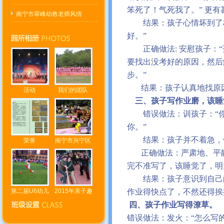
笨死了！气死我了。
”
更有
南宁市翠峰幼教老师风情
结果：孩子心情坏到了
好。
”
正确做法
:
安慰孩子：
“
要找出没考好的原因，然后
步。
”
结果：孩子认真地找原
活动
我们的团队
三、孩子写作业磨，该睡
错误做法：训孩子：
“
你。
”
结果：孩子并不着急，
荣誉
南宁市兴宁区
正确做法：严肃地、平
完不准写了，该睡觉了，明
结果：孩子意识到自己
第二届U6幼儿
2015年亲子趣
作业得快点了，不然还得挨
四、孩子作业写得潦草。
错误做法：发火：
“
怎么写