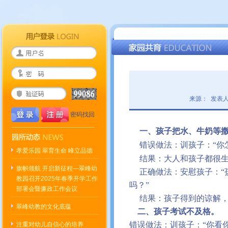
来源： 发表人
密码找回
一、孩子把水、牛奶等撒
错误做法：训孩子：
“
你
孝爱乐园 翠育生命 峰立品德
结果：大人和孩子都很生
旗帜领航 开启新征程—翠峰幼
正确做法：安慰孩子：
“
教园召开2025年春季开学工作
吗？
”
部署会暨廉政工作会议
结果：孩子得到的谅解，
翠峰幼教的文化底蕴
二、孩子考试不及格。
错误做法：训孩子：
“
你看
注重对幼儿自信心的培养