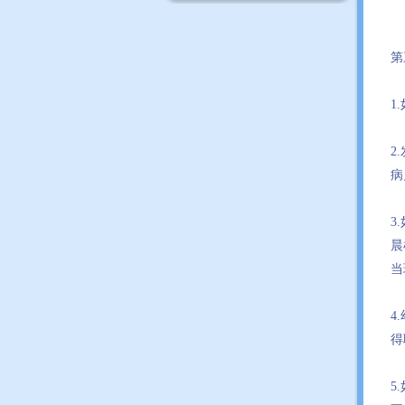
第
1
2
病
3
晨
当
4
得
5