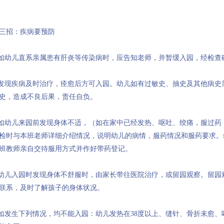
三招：疾病要预防
.如幼儿直系亲属患有肝炎等传染病时，应告知老师，并暂缓入园，经检查
.发现疾病及时治疗，痊愈后方可入园。幼儿如有过敏史、抽史及其他病史
史，造成不良后果，责任自负。
.如幼儿来园前发现身体不适，（如在家中已经发热、呕吐、绞痛，服过药
检时与本班老师详细介绍情况，说明幼儿的病情，服药情况和服药要求。
班教师亲自交待服用方式并作好带药登记。
.幼儿入园时发现身体不舒服时，由家长带往医院治疗，或留园观察。留园
联系，及时了解孩子的身体状况。
.如发生下列情况，均不能入园：幼儿发热在38度以上、缝针、骨折未愈