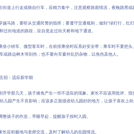
.在街道上行走或骑自行车，应精力集中，注意观察路面情况，夜晚路黑或
.穿越马路，要听从交通民警的指挥；要遵守交通规则，做到“绿灯行，红
和过街地道的路段，应自觉走过街天桥和地下通道。
.乘坐小轿车、微型客车时，在前排乘坐时应系好安全带；乘车时不要把头
车或路边树木等刮伤；也不要向车窗外乱扔杂物，以免伤及他人。
五招：适应新学期
.刚开学那几天，孩子难免产生一些不适应的现象。家长不应该用批评、指
幼儿园产生不良影响；应该多正面描述幼儿园好的地方，让孩子喜欢上幼
.调整孩子的作息，早睡早起，提醒孩子按时入园。
.家长应积极地与老师交流，及时了解幼儿的在园情况。