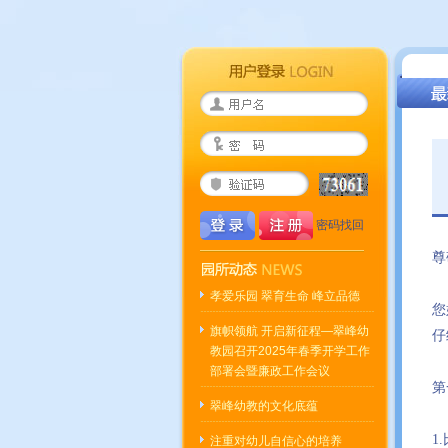
密码找回
尊
孝爱乐园 翠育生命 峰立品德
您
旗帜领航 开启新征程—翠峰幼
仔
教园召开2025年春季开学工作
部署会暨廉政工作会议
第
翠峰幼教的文化底蕴
1
注重对幼儿自信心的培养