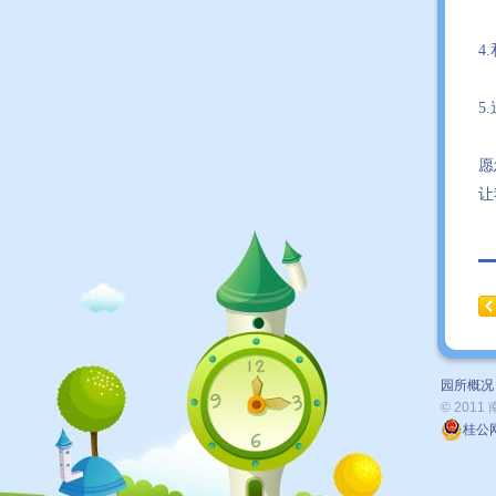
4
5
愿
让
园所概况
© 2011
桂公网