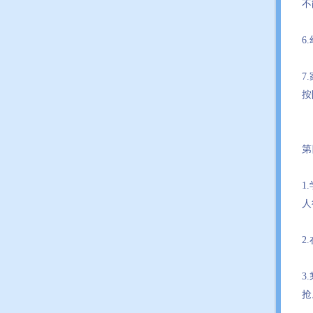
不
6
7
按
第
1
人
2
3
抢