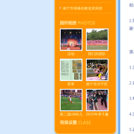
助
南宁市翠峰幼教老师风情
2
家
第
活动
我们的团队
1
2
荣誉
南宁市兴宁区
3
4
第二届U6幼儿
2015年亲子趣
5