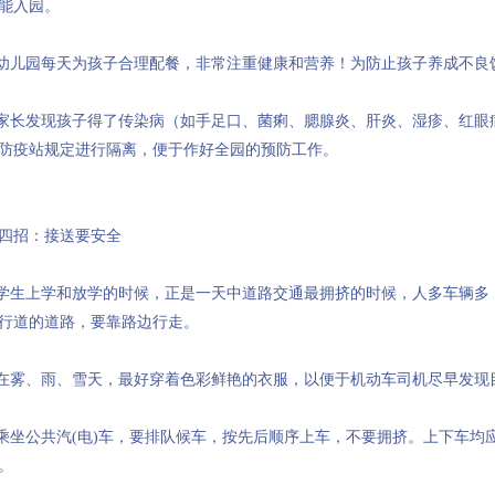
能入园。
.幼儿园每天为孩子合理配餐，非常注重健康和营养！为防止孩子养成不良
.家长发现孩子得了传染病（如手足口、菌痢、腮腺炎、肝炎、湿疹、红眼
防疫站规定进行隔离，便于作好全园的预防工作。
四招：接送要安全
.学生上学和放学的时候，正是一天中道路交通最拥挤的时候，人多车辆多
行道的道路，要靠路边行走。
.在雾、雨、雪天，最好穿着色彩鲜艳的衣服，以便于机动车司机尽早发现
.乘坐公共汽(电)车，要排队候车，按先后顺序上车，不要拥挤。上下车
。