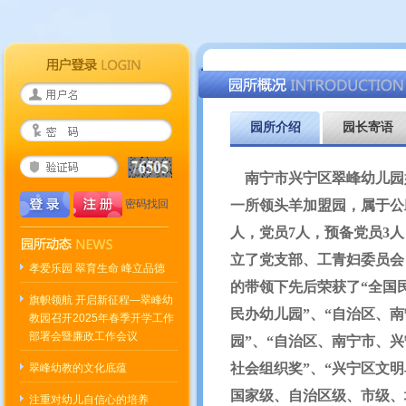
园所介绍
园长寄语
南宁市兴宁区翠峰幼儿园始
密码找回
一所领头羊加盟园，属于公
人，党员7人，预备党员3人
立了党支部、工青妇委员会
孝爱乐园 翠育生命 峰立品德
的带领下先后荣获了
“全国
旗帜领航 开启新征程—翠峰幼
民办幼儿园”
、
“自治区、
教园召开2025年春季开学工作
部署会暨廉政工作会议
园”
、
“自治区、南宁市、兴
社会组织奖”
、
“兴宁区文明
翠峰幼教的文化底蕴
国家级、自治区级、市级、
注重对幼儿自信心的培养