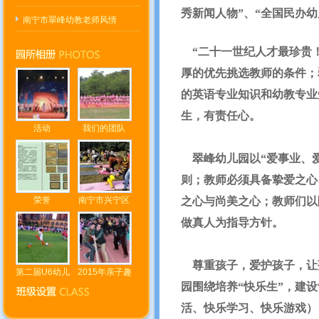
秀新闻人物”
、
“全国民办幼
南宁市翠峰幼教老师风情
“二十一世纪人才最珍贵！
厚的优先挑选教师的条件；
的英语专业知识和幼教专业
生，有责任心。
活动
我们的团队
翠峰幼儿园以“爱事业、爱
则；教师必须具备挚爱之心
荣誉
南宁市兴宁区
之心与尚美之心；教师们以
做真人为指导方针。
尊重孩子，爱护孩子，让
第二届U6幼儿
2015年亲子趣
园围绕培养“快乐生”，建
活、快乐学习、快乐游戏）